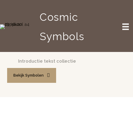
Ga
naar
Cosmic
de
inhoud
Symbols
Intenties
Introductie tekst collectie
Bekijk Symbolen