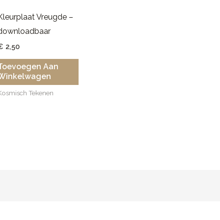
Kleurplaat Vreugde –
downloadbaar
€
2,50
Toevoegen Aan
Winkelwagen
Kosmisch Tekenen