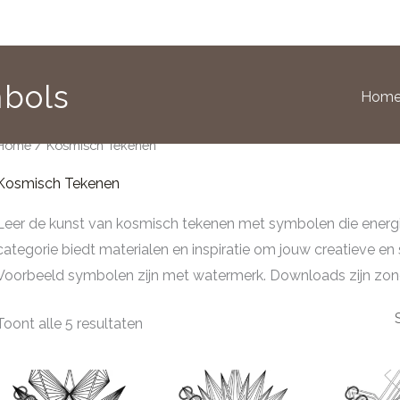
bols
Hom
Home
/ Kosmisch Tekenen
Kosmisch Tekenen
Leer de kunst van kosmisch tekenen met symbolen die energi
categorie biedt materialen en inspiratie om jouw creatieve en s
Voorbeeld symbolen zijn met watermerk. Downloads zijn zon
Toont alle 5 resultaten