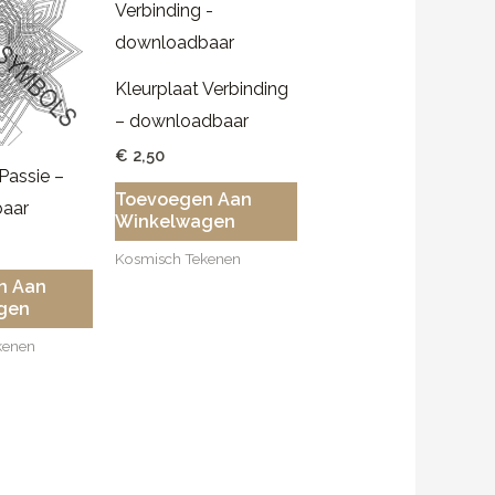
Kleurplaat Verbinding
– downloadbaar
€
2,50
Passie –
Toevoegen Aan
aar
Winkelwagen
Kosmisch Tekenen
n Aan
gen
kenen