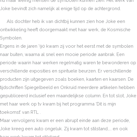
nu maar weinig mensen de symbolen kunnen zien. Het werk van
Joke bevindt zich namelijk al enige tijd op de achtergrond.
Als dochter heb ik van dichtbij kunnen zien hoe Joke een
ontwikkeling heeft doorgemaakt met haar werk, de Kosmische
Symbolen.
Ergens in de jaren ’90 kwam zij voor het eerst met de symbolen
naar buiten, waarna al snel een mooie periode aanbrak. Een
periode waarin haar werken regelmatig waren te bewonderen op
verschillende exposities en spirituele beurzen. Er verschillende
producten zijn uitgegeven zoals boeken, kaarten en kaarsen. De
tijdschriften Spiegelbeeld en Onkruid meerdere artikelen hebben
gepubliceerd inclusief een maandelijkse column. En tot slot, Joke
met haar werk op tv kwam bij het programma ‘Dit is mijn
toekomst’ van RTL .
Maar vervolgens kwam er een abrupt einde aan deze periode,
Joke kreeg een auto ongeluk. Zij kwam tot stilstand….. en ook
haar werk kwam tot stilstand.