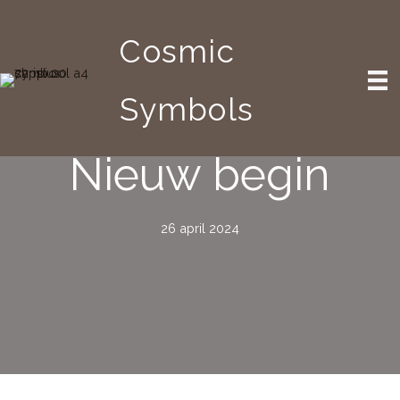
Ga
naar
Cosmic
de
inhoud
Symbols
Nieuw begin
26 april 2024