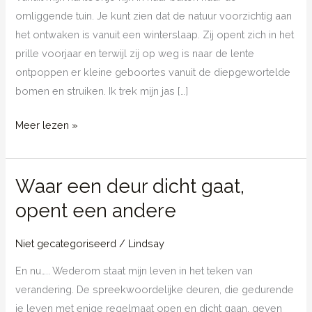
omliggende tuin. Je kunt zien dat de natuur voorzichtig aan
het ontwaken is vanuit een winterslaap. Zij opent zich in het
prille voorjaar en terwijl zij op weg is naar de lente
ontpoppen er kleine geboortes vanuit de diepgewortelde
bomen en struiken. Ik trek mijn jas […]
Lente,
Meer lezen »
ontwaken
voelt
Waar een deur dicht gaat,
als
opnieuw
opent een andere
geboren
worden.
Niet gecategoriseerd
/
Lindsay
En nu….. Wederom staat mijn leven in het teken van
verandering. De spreekwoordelijke deuren, die gedurende
je leven met enige regelmaat open en dicht gaan, geven