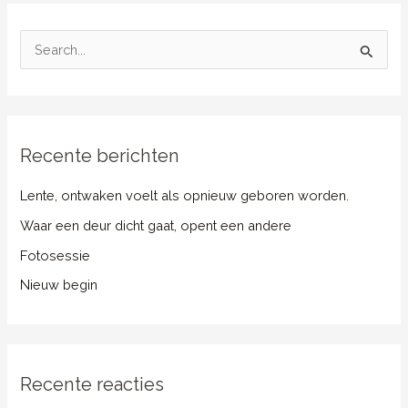
Z
o
e
k
n
Recente berichten
a
Lente, ontwaken voelt als opnieuw geboren worden.
a
Waar een deur dicht gaat, opent een andere
r
:
Fotosessie
Nieuw begin
Recente reacties