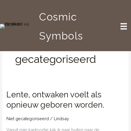
Ga
naar
Cosmic
de
inhoud
Symbols
Niet
gecategoriseerd
Lente, ontwaken voelt als
opnieuw geboren worden.
Niet gecategoriseerd
/
Lindsay
Vanuit mijn kantoortje kijk ik naar buiten naar de