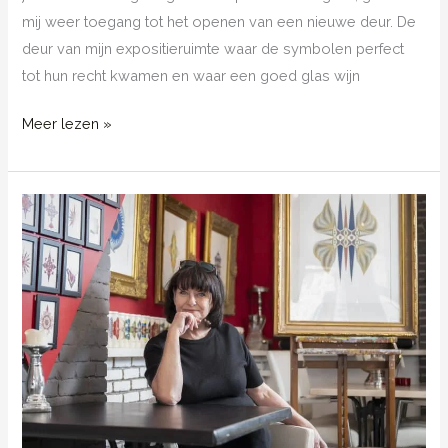
mij weer toegang tot het openen van een nieuwe deur. De
deur van mijn expositieruimte waar de symbolen perfect
tot hun recht kwamen en waar een goed glas wijn
Waar
Meer lezen »
een
deur
dicht
gaat,
opent
een
andere